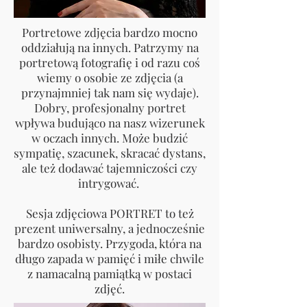
Portretowe zdjęcia bardzo mocno
oddziałują na innych. Patrzymy na
portretową fotografię i od razu coś
wiemy o osobie ze zdjęcia (a
przynajmniej tak nam się wydaje).
Dobry, profesjonalny portret
wpływa budująco na nasz wizerunek
w oczach innych. Może budzić
sympatię, szacunek, skracać dystans,
ale też dodawać tajemniczości czy
intrygować.
Sesja zdjęciowa PORTRET to też
prezent uniwersalny, a jednocześnie
bardzo osobisty. Przygoda, która na
długo zapada w pamięć i miłe chwile
z namacalną pamiątką w postaci
zdjęć.