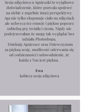
Sesja zdjęciowa u Agnieszki to wyjątkowe
doświadczenie, które pozwala spojrzeć
na siebie z zupełnie innej perspektywy.
Aga nie tylko eksponuje ciało na zdjęciach
ale uchwyca tez emocje i piękno poprzez
subtelną grę światła i cienia. Nigdy nie
podejrzewałam że mogę tak wyglądać bez
udziału Photoshopa.
Dziekuję Agnieszce oraz Dziewczynom
za piękną sesję, możliwość oderwania się
od codzienności i udowodnienie, że
każda z Nas jest piękna.
Ewa
kobieca sesja zdjęciowa