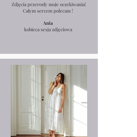
Zdjęcia przerosły moje oczekiwania!
Całym sercem polecam !
Ania
kobieca sesja zdjęciowa