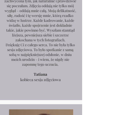
zachwycona tym, jak naturalnie i prawdziwie
się poczułam. Zdjęcia oddają nie tylko mój
wygląd – oddają mnie całą. Moją delikatność,
siłę, radość i tę wersję mnie, którą rzadko
widzę w lustrze. Każde kadrowanie, każde
światło, każde spojrzenie jest dokładnie
takie, jakie powinno być. Wyszłam stamtąd
lżejsza, pewniejsza siebie i szczerze
zakochana w tych fotografiach.
Dziękuję Ci z całego serca. To nie była tylko
sesja zdjęciowa. To było spotkanie z samą
sobą w najpiękniejszej odsłonie, w dniu
moich urodzin – i wiem, że nigdy nie
zapomnę tego uczucia.
Tatiana
kobieca sesja zdjęciowa