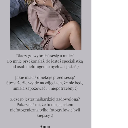
Dlaczego wybrałaś sesję u mnie?
Bo mnie przekonałaś, że jesteś specjalistką
od osób niefotogenicznych ... i jesteś:)
Jakie miałaś obiekcje przed sesją?
Stres, że źle wyjdę na zdjęciach, że nie będę
umiała zapozować ... niepotrzebny :)
Z czego jesteś najbardziej zadowolona?
Pokazałaś mi, że to nie ja jestem
niefotogeniczna tylko fotografowie byli
kiepscy :)
Anna