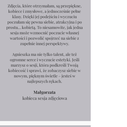
Zdjęcia, które otrzymałam, są przepiękne,
kobiece i zmysłowe, a jednocześnie pełne
klasy. Dzięki jej podejściu i wyczuciu
poczułam się pewna siebie, atrakcyjna i po
prostu… kobietą. To niesamowite, jak jedna
sesja może wzmocnić poczucie własnej
wartości i pozwolić spojrzeć na siebie z
zupełnie innej perspektywy.
Agnieszka ma nie tylko talent, ale też
ogromne serce i wyczucie estetyki. Jeśli
marzysz o sesji, która podkreśli Twoją
kobiecość i sprawi, że zobaczysz siebie w
nowym, pięknym świetle – jesteś w
najlepszych rękach.
Małgorzata
kobieca sesja zdjęciowa