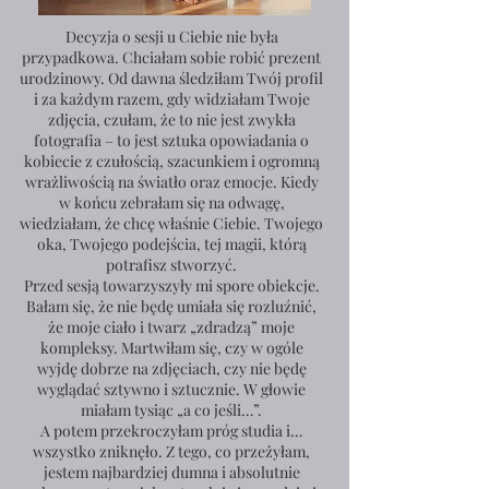
Decyzja o sesji u Ciebie nie była
przypadkowa. Chciałam sobie robić prezent
urodzinowy. Od dawna śledziłam Twój profil
i za każdym razem, gdy widziałam Twoje
zdjęcia, czułam, że to nie jest zwykła
fotografia – to jest sztuka opowiadania o
kobiecie z czułością, szacunkiem i ogromną
wrażliwością na światło oraz emocje. Kiedy
w końcu zebrałam się na odwagę,
wiedziałam, że chcę właśnie Ciebie. Twojego
oka, Twojego podejścia, tej magii, którą
potrafisz stworzyć.
Przed sesją towarzyszyły mi spore obiekcje.
Bałam się, że nie będę umiała się rozluźnić,
że moje ciało i twarz „zdradzą” moje
kompleksy. Martwiłam się, czy w ogóle
wyjdę dobrze na zdjęciach, czy nie będę
wyglądać sztywno i sztucznie. W głowie
miałam tysiąc „a co jeśli…”.
A potem przekroczyłam próg studia i…
wszystko zniknęło. Z tego, co przeżyłam,
jestem najbardziej dumna i absolutnie