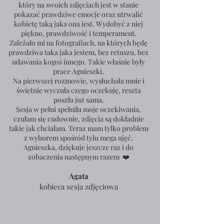
który na swoich zdjęciach jest w stanie
pokazać prawdziwe emocje oraz utrwalić
kobietę taką jaka ona jest. Wydobyć z niej
piękno, prawdziwość i temperament.
Zależało mi na fotografiach, na których będę
prawdziwa taka jaka jestem, bez retuszu, bez
udawania kogoś innego. Takie właśnie były
prace Agnieszki.
Na pierwszej rozmowie, wysłuchała mnie i
świetnie wyczuła czego oczekuję, reszta
poszła już sama.
Sesja w pełni spełniła moje oczekiwania,
czułam się cudownie, zdjęcia są dokładnie
takie jak chciałam. Teraz mam tylko problem
z wyborem spośród tylu mega ujęć.
Agnieszka, dziękuje jeszcze raz i do
zobaczenia następnym razem ❤️
Agata
kobieca sesja zdjęciowa