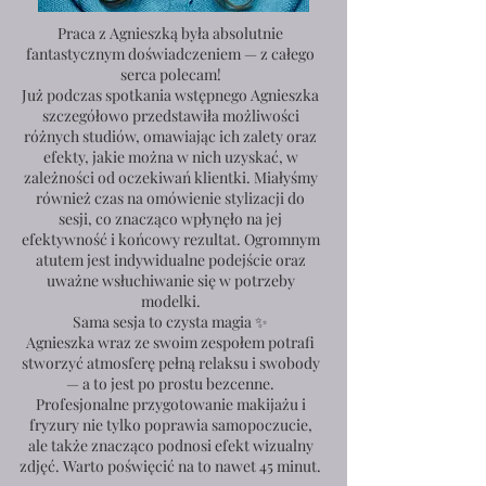
Praca z Agnieszką była absolutnie
fantastycznym doświadczeniem — z całego
serca polecam!
Już podczas spotkania wstępnego Agnieszka
szczegółowo przedstawiła możliwości
różnych studiów, omawiając ich zalety oraz
efekty, jakie można w nich uzyskać, w
zależności od oczekiwań klientki. Miałyśmy
również czas na omówienie stylizacji do
sesji, co znacząco wpłynęło na jej
efektywność i końcowy rezultat. Ogromnym
atutem jest indywidualne podejście oraz
uważne wsłuchiwanie się w potrzeby
modelki.
Sama sesja to czysta magia ✨
Agnieszka wraz ze swoim zespołem potrafi
stworzyć atmosferę pełną relaksu i swobody
— a to jest po prostu bezcenne.
Profesjonalne przygotowanie makijażu i
fryzury nie tylko poprawia samopoczucie,
ale także znacząco podnosi efekt wizualny
zdjęć. Warto poświęcić na to nawet 45 minut.