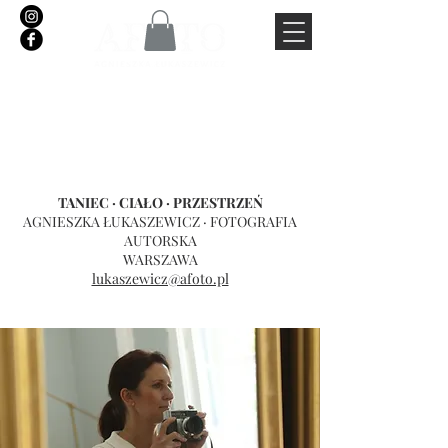
Kontakt
TANIEC · CIAŁO · PRZESTRZEŃ
AGNIESZKA ŁUKASZEWICZ · FOTOGRAFIA
AUTORSKA
WARSZAWA
lukaszewicz@afoto.pl