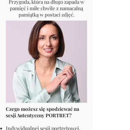
Przygoda, która na długo zapada w
pamięć i miłe chwile z namacalną
pamiątką w postaci zdjęć.
Czego możesz się spodziewać na
sesji Autentyczny PORTRET?
Indywidualnej sesji portretowej,