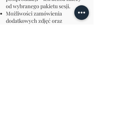
od wybranego pakietu sesji.
Możliwości zamówienia
dodatkowych zdjęć oraz
ekskluzywnych wydruków,
dostosowanych do Twoich
indywidualnych potrzeb (wycena
zależna od formatu).
Wyjątkowej, swobodnej i
akceptującej atmosfery, w której
poczujesz się sobą i będziesz
czerpać przyjemność z procesu
tworzenia Twojego portretu.