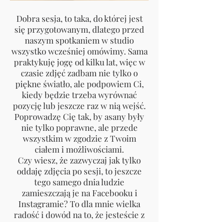
Dobra sesja, to taka, do której jest
się przygotowanym, dlatego przed
naszym spotkaniem w studio
wszystko wcześniej omówimy. Sama
praktykuję jogę od kilku lat, więc w
czasie zdjęć zadbam nie tylko o
piękne światło, ale podpowiem Ci,
kiedy będzie trzeba wyrównać
pozycję lub jeszcze raz w nią wejść.
Poprowadzę Cię tak, by asany były
nie tylko poprawne, ale przede
wszystkim w zgodzie z Twoim
ciałem i możliwościami.
Czy wiesz, że zazwyczaj jak tylko
oddaję zdjęcia po sesji, to jeszcze
tego samego dnia ludzie
zamieszczają je na Facebooku i
Instagramie? To dla mnie wielka
radość i dowód na to, że jesteście z