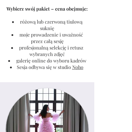
Wybierz swój pakiet – cena obejmuje:
różową lub czerwoną tiulową
suknię
moje prowadzenie i uważność
przez całą sesję
profesjonalną selekcję i retusz
wybranych zdjęć
galerię online do wyboru kadrów
Sesja odbywa się w studio
Noho