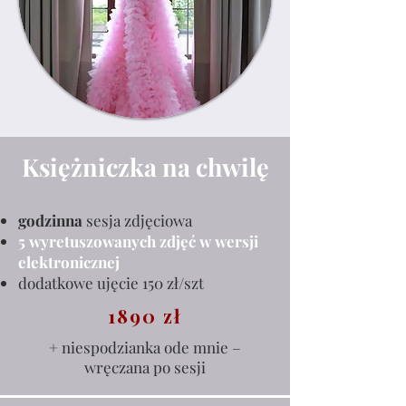
Księżniczka na chwilę
godzinna
sesja zdjęciowa
5 wyretuszowanych zdjęć w wersji
elektronicznej
dodatkowe ujęcie 150 zł/szt
1890 zł
+ niespodzianka ode mnie –
wręczana po sesji