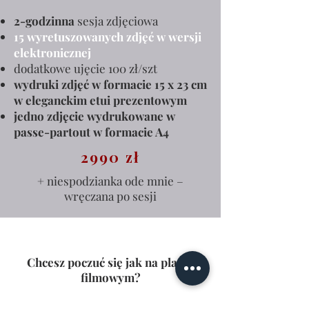
2-godzinna
sesja zdjęciowa
15 wyretuszowanych zdjęć w wersji
elektronicznej
dodatkowe ujęcie 100 zł/szt
wydruki zdjęć w formacie 15 x 23 cm
w eleganckim etui prezentowym
jedno zdjęcie wydrukowane w
passe-partout w formacie A4
2990 zł
+ niespodzianka ode mnie –
wręczana po sesji
Chcesz poczuć się jak na planie
filmowym?
Dodaj do sesji:
Makijaż i fryzurę z