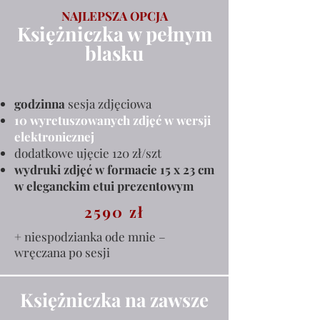
NAJLEPSZA OPCJA
Księżniczka w pełnym
blasku
godzinna
sesja zdjęciowa
10 wyretuszowanych zdjęć w wersji
elektronicznej
dodatkowe ujęcie 120 zł/szt
wydruki zdjęć w formacie 15 x 23 cm
w eleganckim etui prezentowym
2590 zł
+ niespodzianka ode mnie –
wręczana po sesji
Księżniczka na zawsze