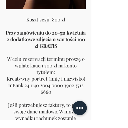
Koszt sesji: 800 zł
Przy zamówieniu do 20-go kwietnia
2 dodatkowe zdjęcia o wartości 160
zł GRATIS
​W celu rezerwacji terminu proszę o
wpłatę kaucji 300 zł na konto
tytułem:
Kreatywny portret (imię i nazwisko)
mBank
24 1140 2004 0000
3902 3712
6660
​Jeśli potrzebujesz faktury, to podaj
swoje dane mailowo. W innym
wypadku rachunek zostanie
wystawiony na dane z przelewu.