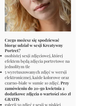
Czego możesz się spodziewać
biorąc udział w sesji Kreatywny
Portret?
osobistej sesji zdjęciowej, której
efektem będą zdjęcia portretowe na
jednolitym tle
5 wyretuszowanych zdjęć w wersji
elektronicznej, każde kolorowe oraz
czarno-białe w sumie 10 zdjęć.
Przy
zamówieniu do 20-go kwietnia 2
dodatkowe zdjęcia o wartości 160 zł
GRATIS
galerii 50 zdjęć z sesji w niskiej